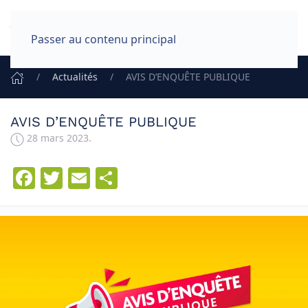
Skip
to
MENU
Passer au contenu principal
Content
Actualités
AVIS D’ENQUÊTE PUBLIQUE
AVIS D’ENQUÊTE PUBLIQUE
28 mars 2023
.
Facebook
Twitter
Email
Partager